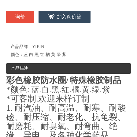
询价
加入询价篮
产品品牌：
YIBIN
颜色：
蓝.白.黑.红.橘.黄.绿.紫
产品描述
彩色橡胶防水圈/
特殊橡胶制品
*颜色:
蓝.白.黑.红.橘.黄.绿.紫
*可客制.欢迎来样订制
1. 耐汽油、耐高温、耐寒、耐酸
硷、耐压缩、耐老化、抗龟裂、
耐磨耗、耐臭氧、耐弯曲、绝
缘、导电、及各种化学药品。